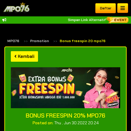
Daftar
Simpan Link Alternatif Resmi MPO76 
MPO76
Promotion
Bonus freespin 20 mpo76
Kembali
BONUS FREESPIN 20% MPO76
Posted on:
Thu , Jun 30 2022 20:24