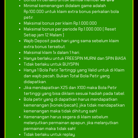
Minimal kemenangan didalam game adalah
Rp.100.000 untuk klaim extra bonus perkalian bola
petir.
Maksimal bonus per klaim Rp.1.000.000
Maksimal bonus per periode Rp.1.000.000 ( Reset
Setiap jam 12 Malam )
Wajib Deposit pada hari yang sama sebelum klaim
extra bonus tersebut.
Maksimal klaim 1x dalam 1 hari.
Hanya berlaku untuk FREESPIN MURNI dan SPIN BIASA
Tidak berlaku untuk BUYSPIN
Hanya 1 Bola Petir Tertinggi yang Valid untuk di Klaim
dan wajib pecah, Bukan Total Bola Petir yang
didapatkan.
Jika mendapatkan X25 dan X100 maka Bola Petir
tertinggi yang bisa diklaim sesuai hadiah pada tabel.
Bola petir yang di dapatkan harus mendapatkan
kemenangan (konek/pecah), jika tidak mendapatkan
kemenangan maka tidak dihitung sah!
Kemenangan harus segera di klaim sebelum
melanjutkan permainan apapun, jika melanjutkan
permainan maka tidak sah!
Tidak berlaku untuk replay.