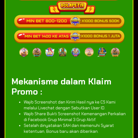
Mekanisme dalam Klaim
Promo :
Wajib Screenshot dan Kirim Hasil nya ke CS Kami
melalui Livechat dengan Sebutkan User ID.
Wajib Share Bukti Screenshot Kemenangan Perkalian
di Facebook Grup Minimal 3 Grup Aktif.
Setelah dinyatakan SAH dan memenuhi Syarat
ketentuan, Bonus baru akan diberikan.